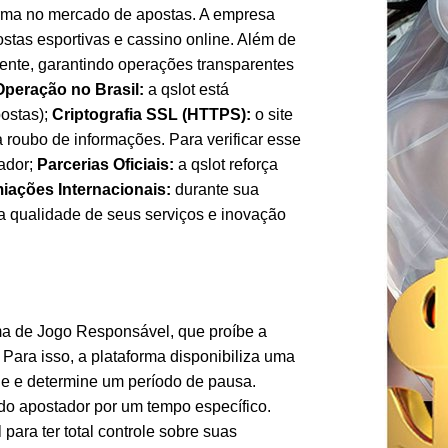
aforma no mercado de apostas. A empresa
stas esportivas e cassino online. Além de
mente, garantindo operações transparentes
Operação no Brasil:
a qslot está
postas);
Criptografia SSL (HTTPS):
o site
a roubo de informações. Para verificar esse
gador;
Parcerias Oficiais:
a qslot reforça
iações Internacionais:
durante sua
la qualidade de seus serviços e inovação
a de Jogo Responsável, que proíbe a
Para isso, a plataforma disponibiliza uma
dade e determine um período de pausa.
do apostador por um tempo específico.
ara ter total controle sobre suas