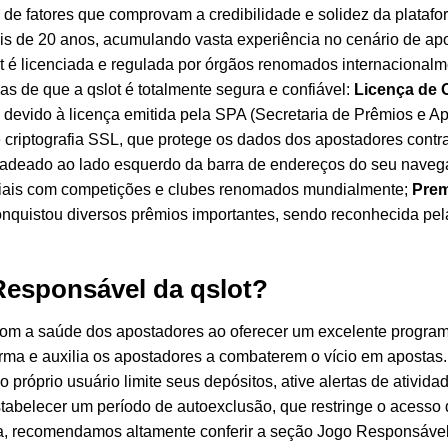
rie de fatores que comprovam a credibilidade e solidez da plat
is de 20 anos, acumulando vasta experiência no cenário de apo
slot é licenciada e regulada por órgãos renomados internacional
as de que a qslot é totalmente segura e confiável:
Licença de 
 devido à licença emitida pela SPA (Secretaria de Prêmios e A
de criptografia SSL, que protege os dados dos apostadores contr
um cadeado ao lado esquerdo da barra de endereços do seu nave
ficiais com competições e clubes renomados mundialmente;
Prem
conquistou diversos prêmios importantes, sendo reconhecida pe
 Responsável da qslot?
om a saúde dos apostadores ao oferecer um excelente program
ma e auxilia os apostadores a combaterem o vício em apostas. 
 o próprio usuário limite seus depósitos, ative alertas de ativi
abelecer um período de autoexclusão, que restringe o acesso 
ta, recomendamos altamente conferir a seção Jogo Responsável p