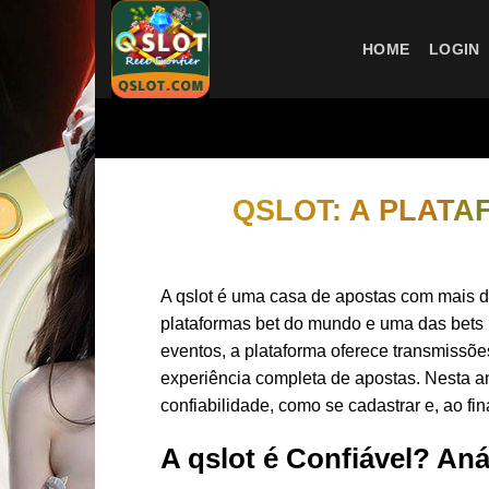
Skip
to
HOME
LOGIN
content
QSLOT: A PLAT
A qslot é uma casa de apostas com mais d
plataformas bet do mundo e uma das bets 
eventos, a plataforma oferece transmissõe
experiência completa de apostas. Nesta an
confiabilidade, como se cadastrar e, ao fin
A qslot é Confiável? Aná