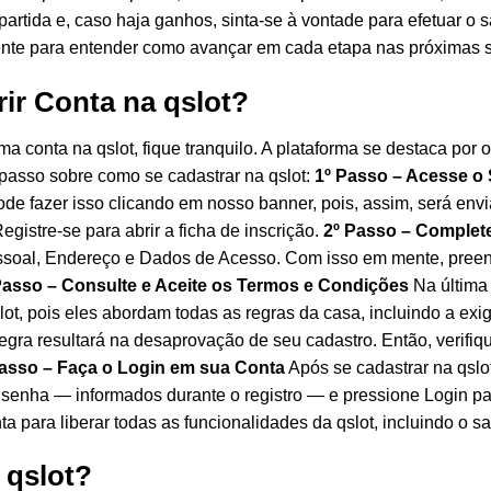
 partida e, caso haja ganhos, sinta-se à vontade para efetuar 
gente para entender como avançar em cada etapa nas próximas 
ir Conta na qslot?
 conta na qslot, fique tranquilo. A plataforma se destaca por o
a passo sobre como se cadastrar na qslot:
1º Passo – Acesse o S
pode fazer isso clicando em nosso banner, pois, assim, será env
gistre-se para abrir a ficha de inscrição.
2º Passo – Comple
Pessoal, Endereço e Dados de Acesso. Com isso em mente, pre
Passo – Consulte e Aceite os Termos e Condições
Na última 
lot, pois eles abordam todas as regras da casa, incluindo a ex
egra resultará na desaprovação de seu cadastro. Então, verifi
Passo – Faça o Login em sua Conta
Após se cadastrar na qslot
senha — informados durante o registro — e pressione Login par
ta para liberar todas as funcionalidades da qslot, incluindo o s
 qslot?