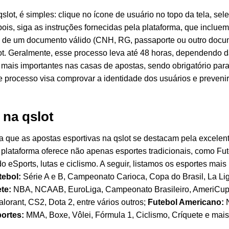
slot, é simples: clique no ícone de usuário no topo da tela, se
pois, siga as instruções fornecidas pela plataforma, que inclu
rso, de um documento válido (CNH, RG, passaporte ou outro do
ot. Geralmente, esse processo leva até 48 horas, dependendo 
mais importantes nas casas de apostas, sendo obrigatório para 
processo visa comprovar a identidade dos usuários e prevenir 
 na qslot
ba que as apostas esportivas na qslot se destacam pela excele
plataforma oferece não apenas esportes tradicionais, como F
 eSports, lutas e ciclismo. A seguir, listamos os esportes mais 
tebol:
Série A e B, Campeonato Carioca, Copa do Brasil, La L
te:
NBA, NCAAB, EuroLiga, Campeonato Brasileiro, AmeriCup,
lorant, CS2, Dota 2, entre vários outros;
Futebol Americano:
N
ortes:
MMA, Boxe, Vôlei, Fórmula 1, Ciclismo, Críquete e mais