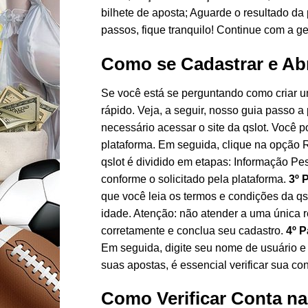
bilhete de aposta; Aguarde o resultado da
passos, fique tranquilo! Continue com a 
Como se Cadastrar e Abr
Se você está se perguntando como criar uma
rápido. Veja, a seguir, nosso guia passo 
necessário acessar o site da qslot. Você 
plataforma. Em seguida, clique na opção Re
qslot é dividido em etapas: Informação 
conforme o solicitado pela plataforma.
3º 
que você leia os termos e condições da qs
idade. Atenção: não atender a uma única r
corretamente e conclua seu cadastro.
4º 
Em seguida, digite seu nome de usuário e 
suas apostas, é essencial verificar sua con
Como Verificar Conta na