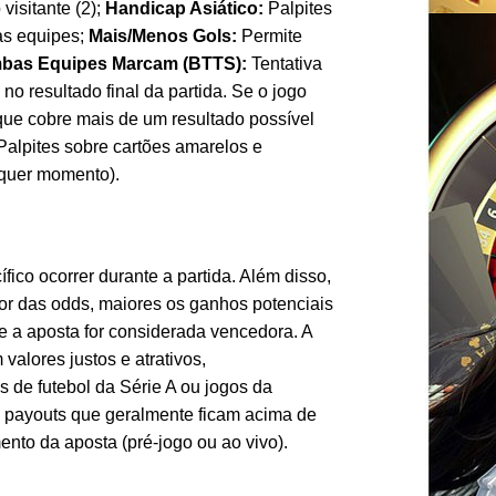
visitante (2);
Handicap Asiático:
Palpites
às equipes;
Mais/Menos Gols:
Permite
bas Equipes Marcam (BTTS):
Tentativa
no resultado final da partida. Se o jogo
que cobre mais de um resultado possível
alpites sobre cartões amarelos e
lquer momento).
ico ocorrer durante a partida. Além disso,
or das odds, maiores os ganhos potenciais
e a aposta for considerada vencedora. A
alores justos e atrativos,
 de futebol da Série A ou jogos da
m payouts que geralmente ficam acima de
nto da aposta (pré-jogo ou ao vivo).