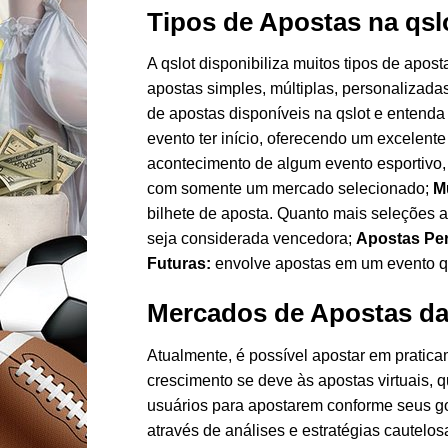
Tipos de Apostas na qsl
A qslot disponibiliza muitos tipos de apos
apostas simples, múltiplas, personalizada
de apostas disponíveis na qslot e entend
evento ter início, oferecendo um excelente
acontecimento de algum evento esportivo
com somente um mercado selecionado;
Mú
bilhete de aposta. Quanto mais seleções a
seja considerada vencedora;
Apostas Per
Futuras:
envolve apostas em um evento q
Mercados de Apostas da
Atualmente, é possível apostar em pratic
crescimento se deve às apostas virtuais, 
usuários para apostarem conforme seus gos
através de análises e estratégias cautel