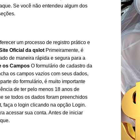
o saque. Se você não entendeu algum dos
seções.
ferecer um processo de registro prático e
ite Oficial da qslot
Primeiramente, é
iado de maneira rápida e segura para a
te os Campos
O formulário de cadastro da
encha os campos vazios com seus dados,
parte do formulário, é muito importante
igência de ter pelo menos 18 anos de
que se todos os dados foram preenchidos
, faça o login clicando na opção Login.
a acessar sua conta. Antes de iniciar
aque.