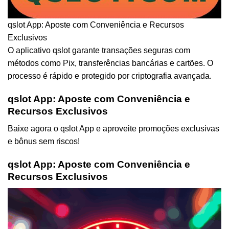
qslot App: Aposte com Conveniência e Recursos
Exclusivos
O aplicativo qslot garante transações seguras com
métodos como Pix, transferências bancárias e cartões. O
processo é rápido e protegido por criptografia avançada.
qslot App: Aposte com Conveniência e
Recursos Exclusivos
Baixe agora o qslot App e aproveite promoções exclusivas
e bônus sem riscos!
qslot App: Aposte com Conveniência e
Recursos Exclusivos