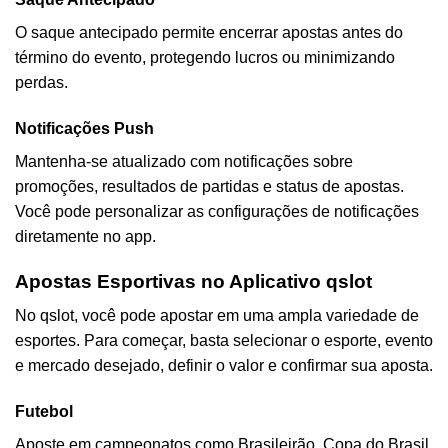
O saque antecipado permite encerrar apostas antes do
término do evento, protegendo lucros ou minimizando
perdas.
Notificações Push
Mantenha-se atualizado com notificações sobre
promoções, resultados de partidas e status de apostas.
Você pode personalizar as configurações de notificações
diretamente no app.
Apostas Esportivas no Aplicativo qslot
No qslot, você pode apostar em uma ampla variedade de
esportes. Para começar, basta selecionar o esporte, evento
e mercado desejado, definir o valor e confirmar sua aposta.
Futebol
Aposte em campeonatos como Brasileirão, Copa do Brasil