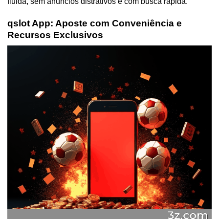
fluida, sem anúncios distrativos e com busca rápida.
qslot App: Aposte com Conveniência e
Recursos Exclusivos